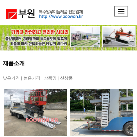
Toggle
navigati
제품소개
낮은가격
|
높은가격
|
상품명
|
신상품